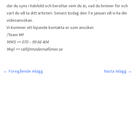
där du syns i halvbild och berättar vem du är, vad du brinner för och
vart du vill ta ditt artisteri. Senast tisdag den 7:e januari vill vi ha din
videoansökan.
Vi kommer att löpande kontakta er som ansöker.
/Team MF
MMS => 070 – 99 66 404
Mejl => ralf@modernafilmer.se
←
Föregående Inlägg
Nästa Inlägg
→