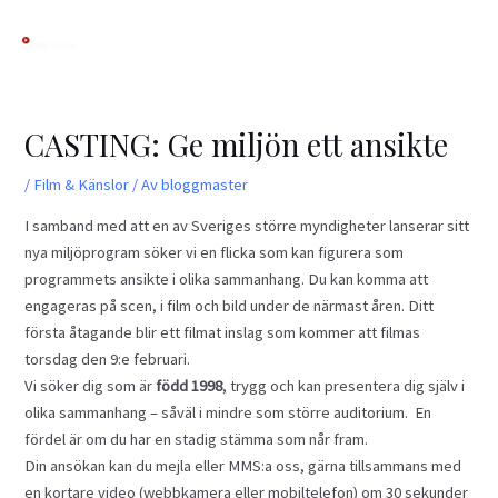
Hoppa
Inläggsnavigering
till
innehåll
CASTING: Ge miljön ett ansikte
/
Film & Känslor
/ Av
bloggmaster
I samband med att en av Sveriges större myndigheter lanserar sitt
nya miljöprogram söker vi en flicka som kan figurera som
programmets ansikte i olika sammanhang. Du kan komma att
engageras på scen, i film och bild under de närmast åren. Ditt
första åtagande blir ett filmat inslag som kommer att filmas
torsdag den 9:e februari.
Vi söker dig som är
född 1998
, trygg och kan presentera dig själv i
olika sammanhang – såväl i mindre som större auditorium. En
fördel är om du har en stadig stämma som når fram.
Din ansökan kan du mejla eller MMS:a oss, gärna tillsammans med
en kortare video (webbkamera eller mobiltelefon) om 30 sekunder