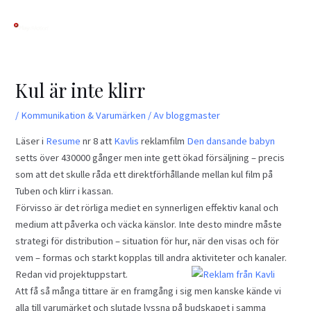
Hoppa
Inläggsnavigering
till
innehåll
Kul är inte klirr
/
Kommunikation & Varumärken
/ Av
bloggmaster
Läser i
Resume
nr 8 att
Kavlis
reklamfilm
Den dansande babyn
setts över 430000 gånger men inte gett ökad försäljning – precis
som att det skulle råda ett direktförhållande mellan kul film på
Tuben och klirr i kassan.
Förvisso är det rörliga mediet en synnerligen effektiv kanal och
medium att påverka och väcka känslor. Inte desto mindre måste
strategi för distribution – situation för hur, när den visas och för
vem – formas och starkt kopplas till andra aktiviteter och kanaler.
Redan vid projektuppstart.
Att få så många tittare är en framgång i sig men kanske kände vi
alla till varumärket och slutade lyssna på budskapet i samma