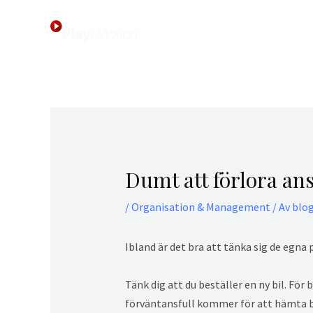
Hoppa
Inläggsnavigering
till
innehåll
Dumt att förlora a
/
Organisation & Management
/ Av
blo
Ibland är det bra att tänka sig de egna 
Tänk dig att du beställer en ny bil. Fö
förväntansfull kommer för att hämta b