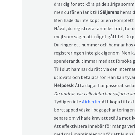
drar dig för att köra på de sliriga so
men du får en länk till
Säljarens
hemsida
Men hade du inte köpt bilen i komplett 
Nåväl, du registrerar ärendet fort, för 
mejl som säger att något gått fel. Du p
Du ringer ett nummer och hamnar hos
registreringen inte gick igenom. Men kv
spenderar du timmar med att försöka g
Till slut hamnar du rätt via den intern
utlovats och betalats för. Han kan tyvä
Helpdesk
. Åtta dagar har passerat sedan
Du undrar, var i allt detta har säljaren a
Tydligen inte
Airberlin
. Att köpa till e
borttappad väska i bagagehanteringen. A
senare om vi hade krav att ställa mot 
Att effektivisera innebär för många verk
med små marginaler och för att kunna fa