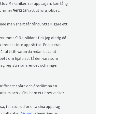
rtlov. Mekanikern är upptagen, kön lång
 kommer
Verkstan
att utföra jobbet.
ende men snart får får du ytterligare ett
enummer? Nej sådant fick jag aldrig då
n ärendet inte upprättas. Frustrerat
å rätt till varan du redan betalat!
 bett om hjälp att få den vara som
 jag registrerar ärendet och ringer
ar för att spåra och återlämna en
nkurs och vi fick hem ett brev veckor
, i sin tur, utför ofta sina uppdrag
 fall säljer
Airberlin
bevisligen en