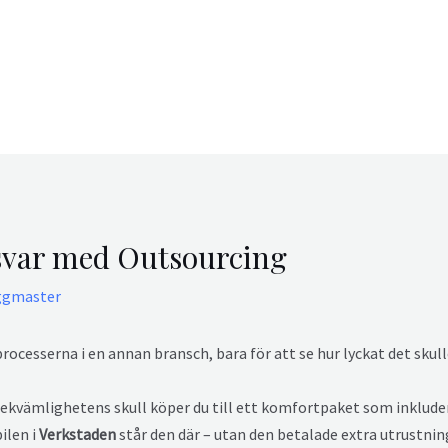
nsvar med Outsourcing
ggmaster
processerna i en annan bransch, bara för att se hur lyckat det skull
r bekvämlighetens skull köper du till ett komfortpaket som inklude
ilen i
Verkstaden
står den där – utan den betalade extra utrustnin