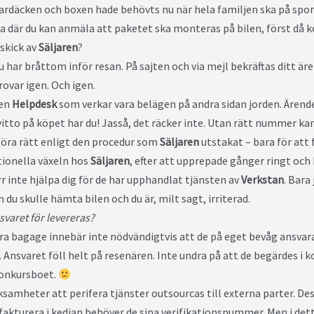
mmardäcken och boxen hade behövts nu när hela familjen ska på spo
 där du kan anmäla att paketet ska monteras på bilen, först då
skick av
Säljaren
?
du har bråttom inför resan. På sajten och via mejl bekräftas ditt är
rovar igen. Och igen.
 en
Helpdesk
som verkar vara belägen på andra sidan jorden. Ärend
itto på köpet har du! Jasså, det räcker inte. Utan rätt nummer ka
öra rätt enligt den procedur som
Säljaren
utstakat – bara för att f
ationella växeln hos
Säljaren
, efter att upprepade gånger ringt och
rr inte hjälpa dig för de har upphandlat tjänsten av
Verkstan
. Bara
 du skulle hämta bilen och du är, milt sagt, irriterad.
nsvaret för levereras?
xtra bagage innebär inte nödvändigtvis att de på eget bevåg ansvar
nsvaret föll helt på resenären. Inte undra på att de begärdes i ko
konkursboet.
samheter att perifera tjänster outsourcas till externa parter. Dessa
kturera i kedjan behöver de sina verifikationsnummer. Men i detta