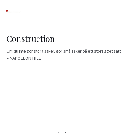
Hoppa
till
innehåll
Construction
Om du inte gör stora saker, gör små saker på ett storslaget sätt.
– NAPOLEON HILL