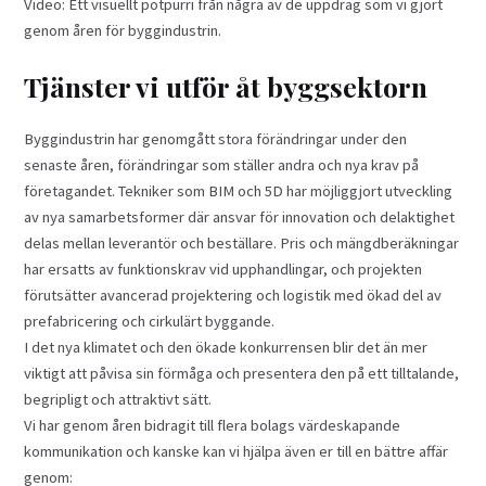
Video: Ett visuellt potpurri från några av de uppdrag som vi gjort
genom åren för byggindustrin.
Tjänster vi utför åt byggsektorn
Byggindustrin har genomgått stora förändringar under den
senaste åren, förändringar som ställer andra och nya krav på
företagandet. Tekniker som BIM och 5D har möjliggjort utveckling
av nya samarbetsformer där ansvar för innovation och delaktighet
delas mellan leverantör och beställare. Pris och mängdberäkningar
har ersatts av funktionskrav vid upphandlingar, och projekten
förutsätter avancerad projektering och logistik med ökad del av
prefabricering och cirkulärt byggande.
I det nya klimatet och den ökade konkurrensen blir det än mer
viktigt att påvisa sin förmåga och presentera den på ett tilltalande,
begripligt och attraktivt sätt.
Vi har genom åren bidragit till flera bolags värdeskapande
kommunikation och kanske kan vi hjälpa även er till en bättre affär
genom: