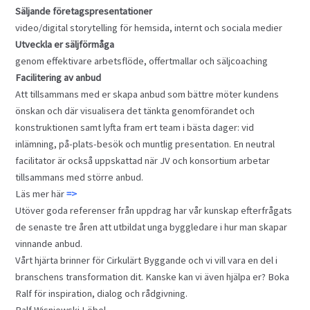
Säljande företagspresentationer
video/digital storytelling för hemsida, internt och sociala medier
Utveckla er säljförmåga
genom effektivare arbetsflöde, offertmallar och säljcoaching
Facilitering av anbud
Att tillsammans med er skapa anbud som bättre möter kundens
önskan och där visualisera det tänkta genomförandet och
konstruktionen samt lyfta fram ert team i bästa dager: vid
inlämning, på-plats-besök och muntlig presentation. En neutral
facilitator är också uppskattad när JV och konsortium arbetar
tillsammans med större anbud.
Läs mer här
=>
Utöver goda referenser från uppdrag har vår kunskap efterfrågats
de senaste tre åren att utbildat unga byggledare i hur man skapar
vinnande anbud.
Vårt hjärta brinner för Cirkulärt Byggande och vi vill vara en del i
branschens transformation dit. Kanske kan vi även hjälpa er? Boka
Ralf för inspiration, dialog och rådgivning.